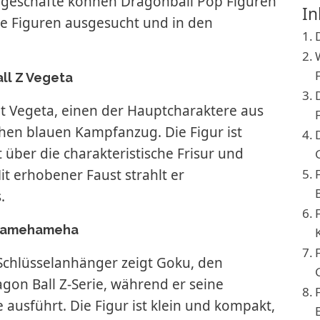
geschäfte können Dragonball Pop Figuren
In
ge Figuren ausgesucht und in den
ll Z Vegeta
gt Vegeta, einen der Hauptcharaktere aus
chen blauen Kampfanzug. Die Figur ist
t über die charakteristische Frisur und
t erhobener Faust strahlt er
.
 Kamehameha
 Schlüsselanhänger zeigt Goku, den
gon Ball Z-Serie, während er seine
sführt. Die Figur ist klein und kompakt,