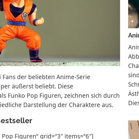
Ani
Ani
Abb
Cha
sin
 Fans der beliebten Anime-Serie
Schn
per äußerst beliebt. Diese
Äst
ls Funko Pop Figuren, zeichnen sich durch
Die
niedliche Darstellung der Charaktere aus.
estseller
 Pop Figuren“ grid=“3″ items=“6″]