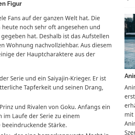
en Figur
ele Fans auf der ganzen Welt hat. Die
h heute noch sehr oft angesehen und
 gegeben hat. Deshalb ist das Aufstellen
enen Wohnung nachvollziehbar. Aus diesem
einige der Hauptcharaktere aus der
Ani
er Serie und ein Saiyajin-Krieger. Er ist
terliche Tapferkeit und seinen Drang,
Ani
ers
erh
n-Prinz und Rivalen von Goku. Anfangs ein
mit
ch im Laufe der Serie zu einem
Ani
 beeindruckende Stärke.
Sze