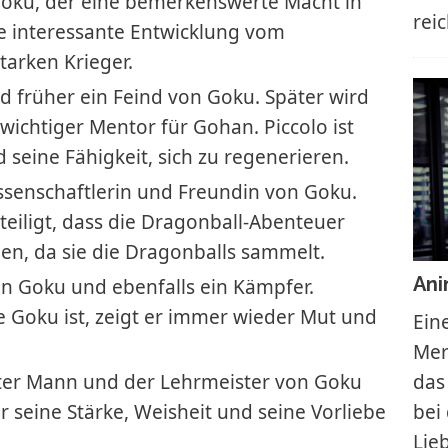
oku, der eine bemerkenswerte Macht in
rei
ine interessante Entwicklung vom
arken Krieger.
 früher ein Feind von Goku. Später wird
wichtiger Mentor für Gohan. Piccolo ist
 seine Fähigkeit, sich zu regenerieren.
issenschaftlerin und Freundin von Goku.
teiligt, dass die Dragonball-Abenteuer
en, da sie die Dragonballs sammelt.
Ani
n Goku und ebenfalls ein Kämpfer.
e Goku ist, zeigt er immer wieder Mut und
Ein
Mer
lter Mann und der Lehrmeister von Goku
das
für seine Stärke, Weisheit und seine Vorliebe
bei
Lie