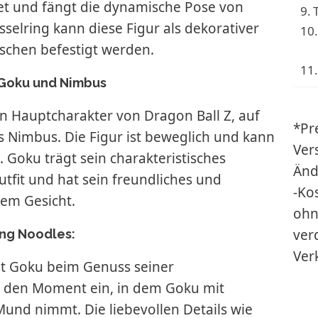
tet und fängt die dynamische Pose von
sselring kann diese Figur als dekorativer
schen befestigt werden.
 Goku und Nimbus
en Hauptcharakter von Dragon Ball Z, auf
*Pre
 Nimbus. Die Figur ist beweglich und kann
Ver
Goku trägt sein charakteristisches
Änd
fit und hat sein freundliches und
-Ko
em Gesicht.
ohn
ver
ing Noodles:
Ver
gt Goku beim Genuss seiner
gt den Moment ein, in dem Goku mit
und nimmt. Die liebevollen Details wie