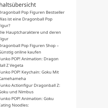
haltsübersicht
Dragonball Pop Figuren Bestseller
Was ist eine Dragonball Pop
Figur?
Die Hauptcharaktere und deren
Figur
Dragonball Pop Figuren Shop –
Günstig online kaufen
Funko POP! Animation: Dragon
Ball Z Vegeta
Funko POP! Keychain: Goku Mit
Kamehameha
Funko Actionfigur Dragonball Z:
Goku und Nimbus
Funko POP! Animation: Goku
Eating Noodles: