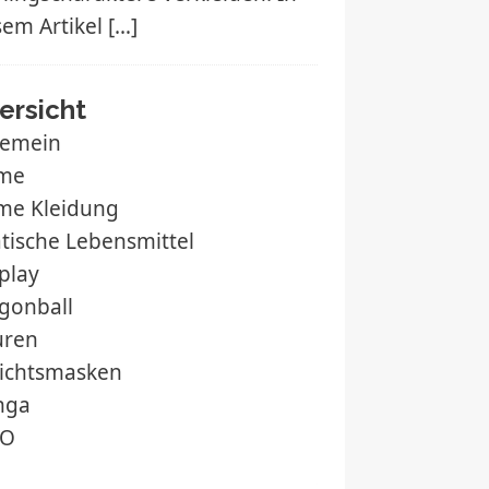
sem Artikel
[…]
ersicht
gemein
me
me Kleidung
atische Lebensmittel
play
gonball
uren
ichtsmasken
nga
O