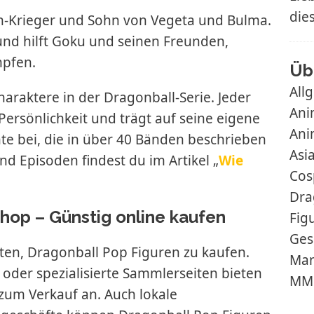
die
in-Krieger und Sohn von Vegeta und Bulma.
nd hilft Goku und seinen Freunden,
mpfen.
Üb
All
haraktere in der Dragonball-Serie. Jeder
Ani
Persönlichkeit und trägt auf seine eigene
Ani
e bei, die in über 40 Bänden beschrieben
Asi
 Episoden findest du im Artikel „
Wie
Cos
Dra
hop – Günstig online kaufen
Fig
Ges
ten, Dragonball Pop Figuren zu kaufen.
Ma
oder spezialisierte Sammlerseiten bieten
MM
zum Verkauf an. Auch lokale