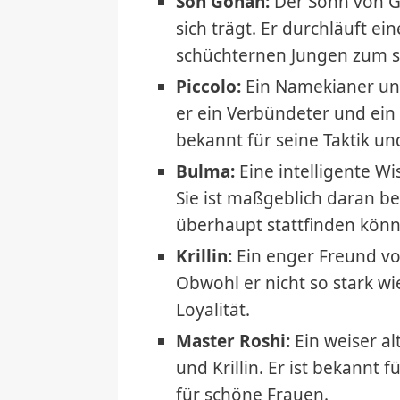
Son Gohan:
Der Sohn von G
sich trägt. Er durchläuft e
schüchternen Jungen zum st
Piccolo:
Ein Namekianer und
er ein Verbündeter und ein 
bekannt für seine Taktik und
Bulma:
Eine intelligente W
Sie ist maßgeblich daran be
überhaupt stattfinden könn
Krillin:
Ein enger Freund vo
Obwohl er nicht so stark wi
Loyalität.
Master Roshi:
Ein weiser a
und Krillin. Er ist bekannt 
für schöne Frauen.