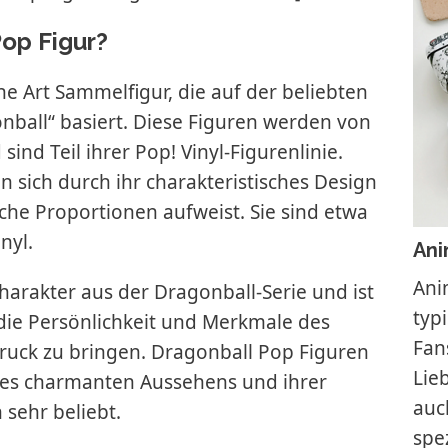
Pop Figur?
ne Art Sammelfigur, die auf der beliebten
ball“ basiert. Diese Figuren werden von
ind Teil ihrer Pop! Vinyl-Figurenlinie.
 sich durch ihr charakteristisches Design
che Proportionen aufweist. Sie sind etwa
nyl.
Ani
Ani
Charakter aus der Dragonball-Serie und ist
typ
m die Persönlichkeit und Merkmale des
Fan
ruck zu bringen. Dragonball Pop Figuren
Lie
res charmanten Aussehens und ihrer
auc
sehr beliebt.
spe