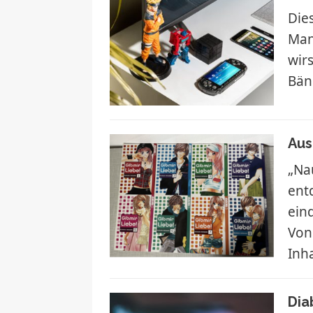
Die
Man
wir
Bän
Aus
„Na
ent
ein
Von
Inh
Dia