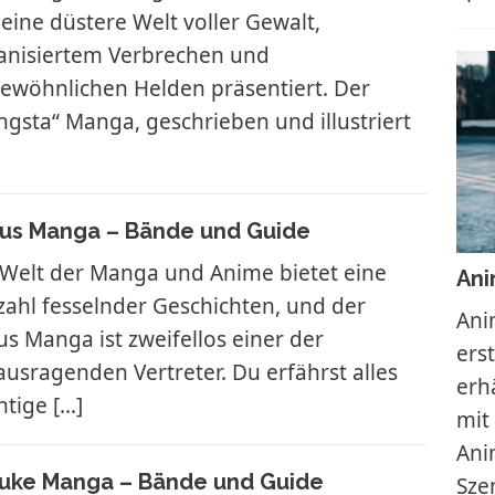
 eine düstere Welt voller Gewalt,
anisiertem Verbrechen und
ewöhnlichen Helden präsentiert. Der
ngsta“ Manga, geschrieben und illustriert
rus Manga – Bände und Guide
 Welt der Manga und Anime bietet eine
Ani
lzahl fesselnder Geschichten, und der
Ani
us Manga ist zweifellos einer der
ers
ausragenden Vertreter. Du erfährst alles
erh
htige
[…]
mit
Ani
uke Manga – Bände und Guide
Sze