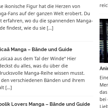
rei
se ikonische Figur hat die Herzen von
ga-Fans auf der ganzen Welt erobert. Du
st erfahren, wo du die spannenden Manga-
de findest, wie du sie
[…]
icaä Manga – Bände und Guide
usicaä aus dem Tal der Winde“ Hier
deckst du alles, was du über die
Ani
drucksvolle Manga-Reihe wissen musst.
Ein
 den verschiedenen Bänden und ihrem
Mer
alt
[…]
das
bei
bolik Lovers Manga – Bände und Guide
Lie