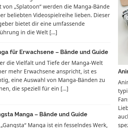
t von „Splatoon“ werden die Manga-Bände
er beliebten Videospielreihe lieben. Dieser
geber bietet dir eine umfassende
führung in die Welt
[…]
ga für Erwachsene – Bände und Guide
er die Vielfalt und Tiefe der Manga-Welt
er mehr Erwachsene anspricht, ist es
Ani
htig, eine Auswahl von Manga-Bänden zu
Ani
en, die speziell für ein
[…]
typ
Fan
Lie
gsta Manga – Bände und Guide
auc
 „Gangsta“ Manga ist ein fesselndes Werk,
spe