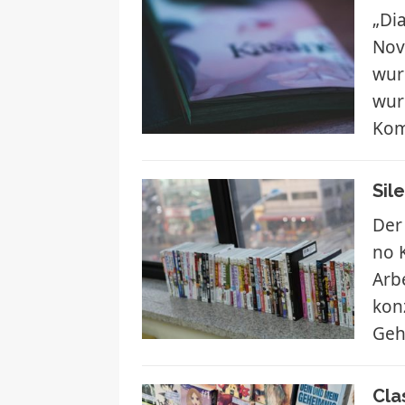
„Dia
Nove
wur
wur
Kom
Sil
Der
no 
Arbe
kon
Geh
Cla