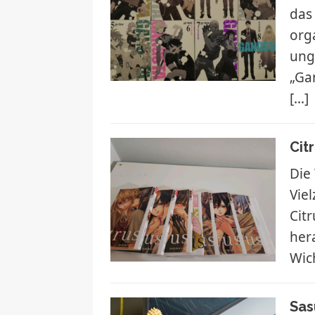
das
org
ung
„Ga
[…]
Cit
Die
Vie
Citr
her
Wic
Sas