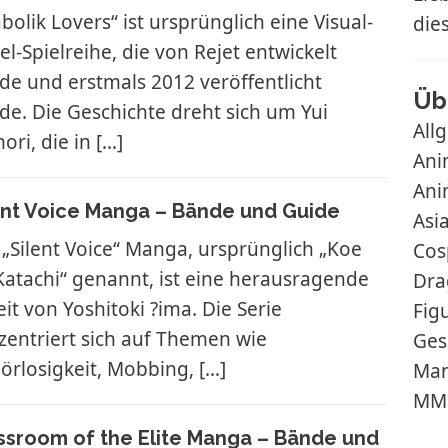
bolik Lovers“ ist ursprünglich eine Visual-
die
l-Spielreihe, die von Rejet entwickelt
de und erstmals 2012 veröffentlicht
Üb
de. Die Geschichte dreht sich um Yui
All
ori, die in
[…]
Ani
Ani
ent Voice Manga – Bände und Guide
Asi
 „Silent Voice“ Manga, ursprünglich „Koe
Cos
Katachi“ genannt, ist eine herausragende
Dra
it von Yoshitoki ?ima. Die Serie
Fig
zentriert sich auf Themen wie
Ges
örlosigkeit, Mobbing,
[…]
Ma
MM
ssroom of the Elite Manga – Bände und