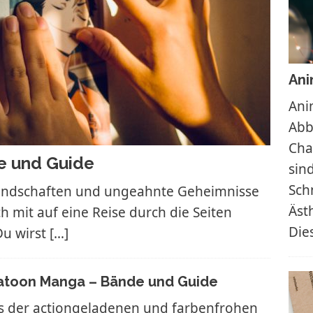
Ani
Ani
Abb
Cha
e und Guide
sin
Schn
undschaften und ungeahnte Geheimnisse
Äst
h mit auf eine Reise durch die Seiten
Die
Du wirst
[…]
atoon Manga – Bände und Guide
s der actiongeladenen und farbenfrohen