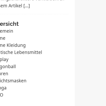
sem Artikel
[…]
ersicht
gemein
me
me Kleidung
atische Lebensmittel
play
gonball
uren
ichtsmasken
nga
O