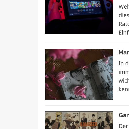
Wel
dies
Rat
Ein
Man
In d
imm
wic
kenn
Gan
Der